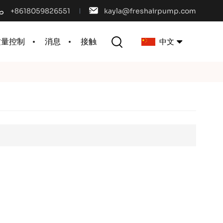
+8618059826551
kayla@freshairpump.com
质量控制
消息
接触
中文
English
français
español
português
العربية
中文