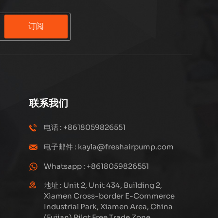
订阅
联系我们
电话 : +8618059826551
电子邮件 : kayla@freshairpump.com
Whatsapp : +8618059826551
地址 : Unit 2, Unit 434, Building 2,
Xiamen Cross-border E-Commerce
Industrial Park, Xiamen Area, China
(Fujian) Pilot Free Trade Zone