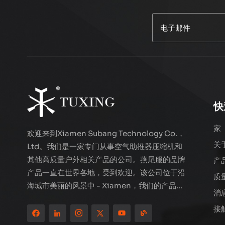
燕尾服汇合空气压缩
机TXES062
阅读更多
高性能双缸LCD空气
压缩机TXEDT032-1
阅读更多
快
家
TUXING PCP
欢迎来到Xiamen Subang Technology Co.，
800W 双缸空气压缩
关
Ltd。我们是一家专门从事空气助推器压缩机和
机 TXEDB062
阅读更多
其他高质量户外相关产品的公司。燕尾服的品牌
产
产品一直在世界各地，受到欢迎。该公司位于沿
质
海城市美丽的风景中 - Xiamen，我们的产品已
消
TUXING PCP
出口到80多个国家和地区，质量卓越的国家和
Green 800W
接
地区赢得了广泛的国际声誉。 Subang
Double Cylinder
阅读更多
Technology拥有专业的销售团队和高效的售后