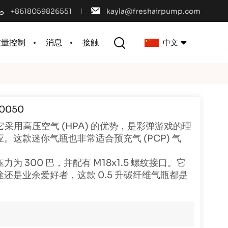
+8618059826551
kayla@freshairpump.com
质量控制
消息
接触
中文
English
0050
français
它采用高压空气 (HPA) 的优势，是彩弹游戏的理
español
这款迷你气瓶也非常适合预充气 (PCP) 气
português
300 巴，并配有 M18x1.5 螺纹接口。它
是业余爱好者，这款 0.5 升碳纤维气瓶都是
العربية
中文