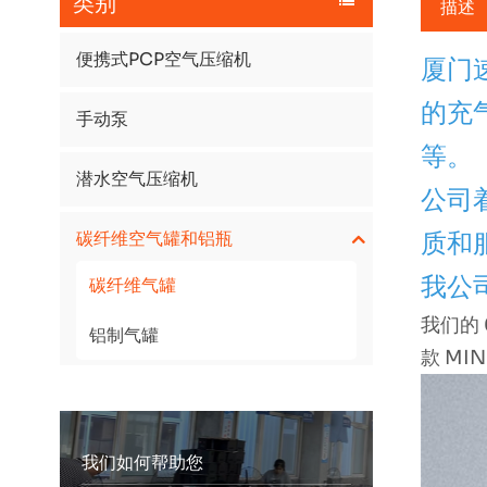
类别
描述
便携式PCP空气压缩机
厦门
的充
手动泵
等。
潜水空气压缩机
公司
碳纤维空气罐和铝瓶
质和
我公
碳纤维气罐
我们的
铝制气罐
款 MI
我们如何帮助您