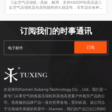
三缸空气压缩机 - 高效，耐用，支持4500PSI高压该三
缸空气压缩机旨在高性能和持久稳定性，非常适合各种工
业和商业应用。它的重量为65公斤，提供了坚固的结构
和出色的耐用性，非常适合需要连续高压空气供应的环
境。关键功能：三缸设计：独特的三缸设计提供了更光滑
的气流，可确保高效且低振动的操作，从而延长了机器的
订阅我们的时事通讯
寿命。4500PSI高压：该压缩机能够输送高达4500PSI
的高压，非常适合高压应用，例如空中工具，气枪和工业
设备，提供强大的气流以满足苛刻的需求。110V/220V
订阅
电压支持：柔性电压兼容性允许在各个区域和环境中使用
此压缩机，而无需担心电压问题。2.2kW功率输出：强大
的2.2kW电动机确保有效的空气压缩和快速通货膨胀，满
足各种工业应用的需求。稳定的操作：考虑到低噪声和能
源效率的设计，该压缩机可提供强大的功率，同时最大程
度地减少操作过程中的噪声和能量。耐用的建筑：重65
公斤，压缩机的高质量结构可确保其在恶劣的环境中的表
现良好，提供可靠和一致的性能。无论您需要用于研讨
会，工业生产线还是汽车维修，这款三缸空气压缩机都可
欢迎来到Xiamen Subang Technology Co.，Ltd。我们是一
以提供可靠的高压空气来源，有助于提高工作效率并降低
家专门从事空气助推器压缩机和其他高质量户外相关产品的公
能源消耗。
司。燕尾服的品牌产品一直在世界各地，受到欢迎。该公司位
于沿海城市美丽的风景中 - Xiamen，我们的产品已出口到80